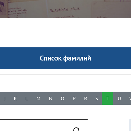
Список фамилий
J
K
L
M
N
O
P
R
S
T
U