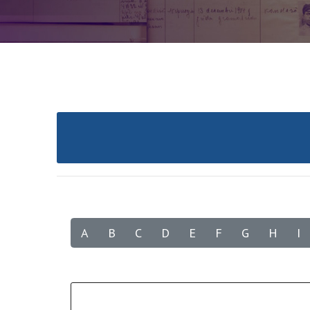
A
B
C
D
E
F
G
H
I