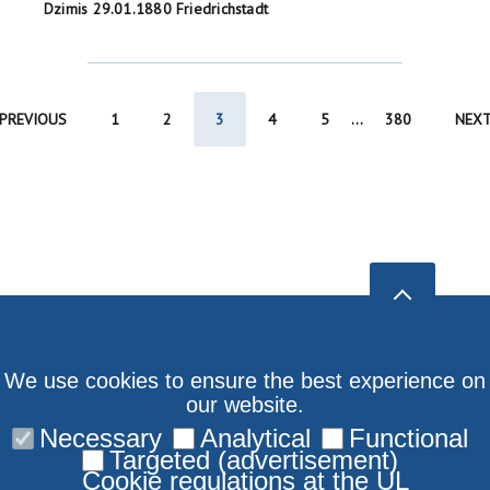
Dzimis 29.01.1880 Friedrichstadt
PREVIOUS
1
2
3
4
5
...
380
NEX
We use cookies to ensure the best experience on
our website.
Necessary
Analytical
Functional
Targeted (advertisement)
Cookie regulations at the UL