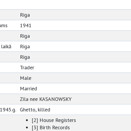
Riga
tums
1941
Riga
 laikā
Riga
Riga
Trader
Male
Married
Zila nee KASANOWSKY
 1945.g.
Ghetto, killed
[2] House Registers
[3] Birth Records