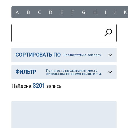
A
B
C
D
E
F
G
H
I
J
K
СОРТИРОВАТЬ ПО
Соответствию запросу
Пол, места проживания, место
ФИЛЬТР
жительства во время войны и т.д.
3201
Найдена
запись