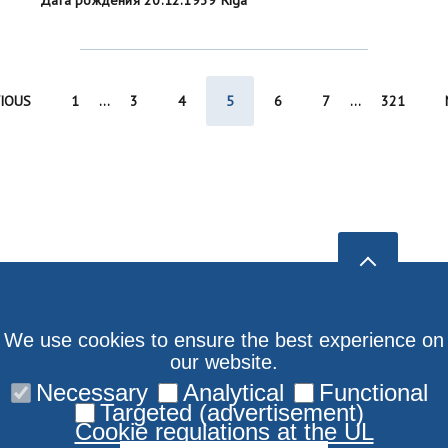
Дата рождения 20.12.1939 Riga
IOUS
1
...
3
4
5
6
7
...
321
We use cookies to ensure the best experience on
our website.
Necessary
Analytical
Functional
Targeted (advertisement)
Cookie regulations at the UL