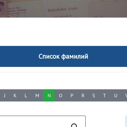
Список фамилий
J
K
L
M
N
O
P
R
S
T
U