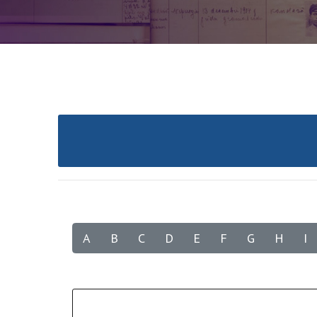
A
B
C
D
E
F
G
H
I