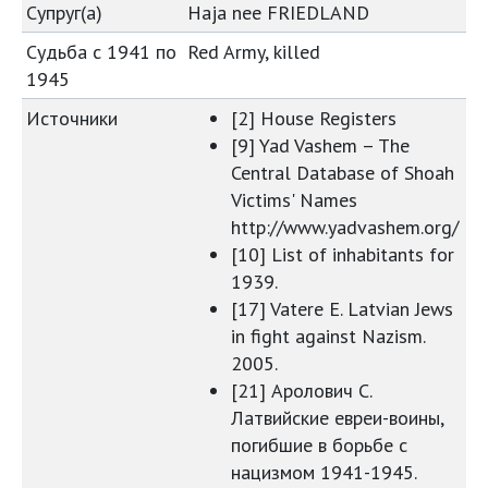
Супруг(а)
Haja nee FRIEDLAND
Судьба с 1941 по
Red Army, killed
1945
Источники
[2] House Registers
[9] Yad Vashem – The
Central Database of Shoah
Victims' Names
http://www.yadvashem.org/
[10] List of inhabitants for
1939.
[17] Vatere Е. Latvian Jews
in fight against Nazism.
2005.
[21] Аролович С.
Латвийские евреи-воины,
погибшие в борьбе с
нацизмом 1941-1945.