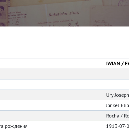
IWJAN / 
Ury Josep
Jankel Eli
Rocha / R
та рождения
1913-07-