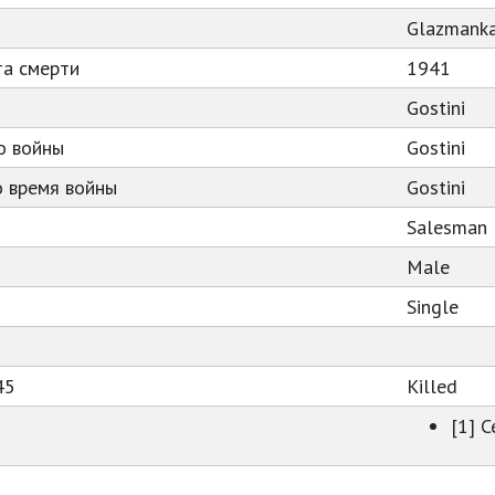
Glazmank
та смерти
1941
Gostini
о войны
Gostini
 время войны
Gostini
Salesman
Male
Single
45
Killed
[1] 