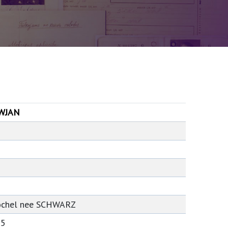
EWJAN
h
a
ochel nee SCHWARZ
05