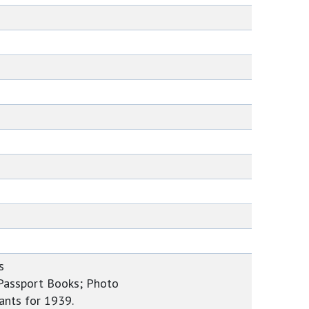
s
 Passport Books; Photo
tants for 1939.