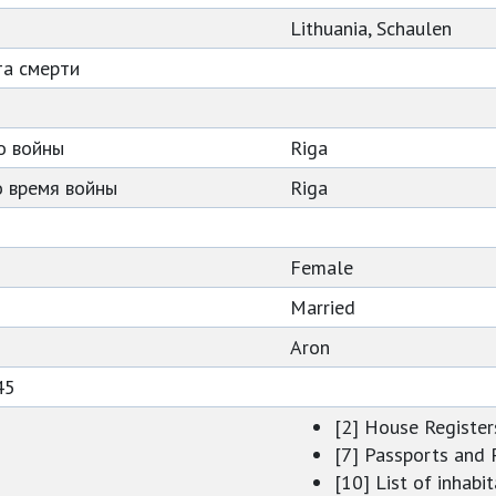
Lithuania, Schaulen
та смерти
о войны
Riga
 время войны
Riga
Female
Married
Aron
45
[2] House Register
[7] Passports and
[10] List of inhabi