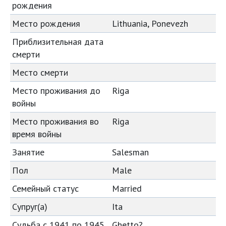
рождения
Место рождения
Lithuania, Ponevezh
Приблизительная дата
смерти
Место смерти
Место проживания до
Riga
войны
Место проживания во
Riga
время войны
Занятие
Salesman
Пол
Male
Семейный статус
Married
Супруг(а)
Ita
Судьба с 1941 по 1945
Ghetto?