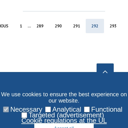
IOUS
1
...
289
290
291
292
293
We use cookies to ensure the best experience on
our website.
Necessary
Analytical
Functional
Targeted (advertisement)
Cookie regulations at the UL