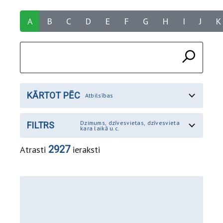
A
B
C
D
E
F
G
H
I
J
K
KĀRTOT PĒC
Atbilsības
Dzimums, dzīvesvietas, dzīvesvieta
FILTRS
kara laikā u.c.
2927
Atrasti
ieraksti