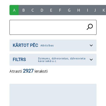
A
B
C
D
E
F
G
H
I
J
K
KĀRTOT PĒC
Atbilsības
Dzimums, dzīvesvietas, dzīvesvieta
FILTRS
kara laikā u.c.
2927
Atrasti
ieraksti