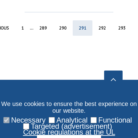
IOUS
1
...
289
290
291
292
293
We use cookies to ensure the best experience on
our website.
Necessary
Analytical
Functional
Targeted (advertisement)
Cookie regulations at the UL