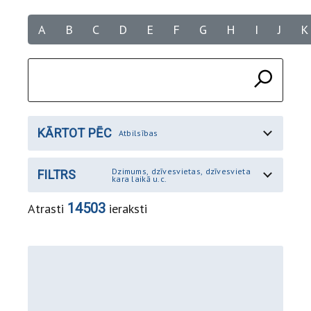
A
B
C
D
E
F
G
H
I
J
K
KĀRTOT PĒC
Atbilsības
Dzimums, dzīvesvietas, dzīvesvieta
FILTRS
kara laikā u.c.
14503
Atrasti
ieraksti