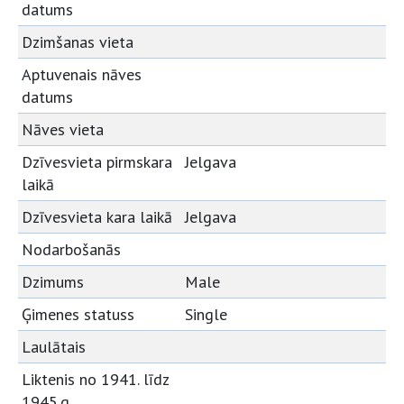
datums
Dzimšanas vieta
Aptuvenais nāves
datums
Nāves vieta
Dzīvesvieta pirmskara
Jelgava
laikā
Dzīvesvieta kara laikā
Jelgava
Nodarbošanās
Dzimums
Male
Ģimenes statuss
Single
Laulātais
Liktenis no 1941. līdz
1945.g.