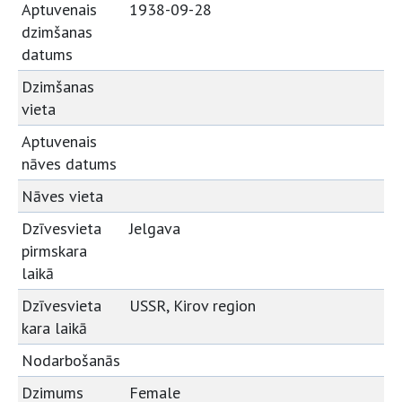
Aptuvenais
1938-09-28
dzimšanas
datums
Dzimšanas
vieta
Aptuvenais
nāves datums
Nāves vieta
Dzīvesvieta
Jelgava
pirmskara
laikā
Dzīvesvieta
USSR, Kirov region
kara laikā
Nodarbošanās
Dzimums
Female