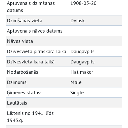
Aptuvenais dzimšanas
1908-05-20
datums
Dzimšanas vieta
Dvinsk
Aptuvenais nāves datums
Nāves vieta
Dzīvesvieta pirmskara laikā
Daugavpils
Dzīvesvieta kara laikā
Daugavpils
Nodarbošanās
Hat maker
Dzimums
Male
Ģimenes statuss
Single
Laulātais
Liktenis no 1941. līdz
1945.g.