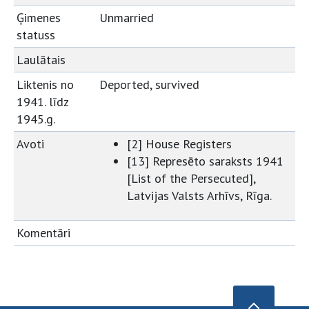
Ģimenes
Unmarried
statuss
Laulātais
Liktenis no
Deported, survived
1941. līdz
1945.g.
Avoti
[2] House Registers
[13] Represēto saraksts 1941
[List of the Persecuted],
Latvijas Valsts Arhīvs, Rīga.
Komentāri