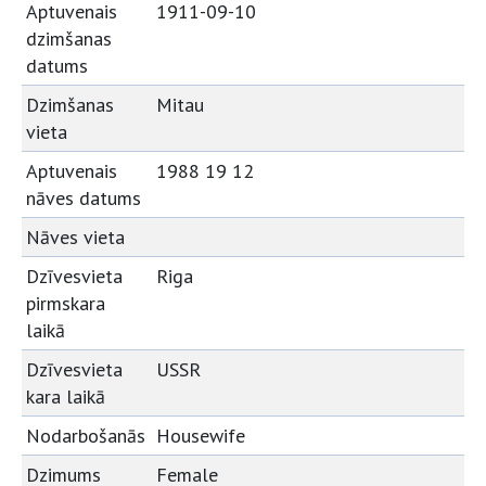
Aptuvenais
1911-09-10
dzimšanas
datums
Dzimšanas
Mitau
vieta
Aptuvenais
1988 19 12
nāves datums
Nāves vieta
Dzīvesvieta
Riga
pirmskara
laikā
Dzīvesvieta
USSR
kara laikā
Nodarbošanās
Housewife
Dzimums
Female