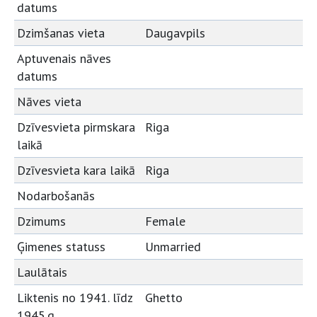
datums
Dzimšanas vieta
Daugavpils
Aptuvenais nāves
datums
Nāves vieta
Dzīvesvieta pirmskara
Riga
laikā
Dzīvesvieta kara laikā
Riga
Nodarbošanās
Dzimums
Female
Ģimenes statuss
Unmarried
Laulātais
Liktenis no 1941. līdz
Ghetto
1945.g.