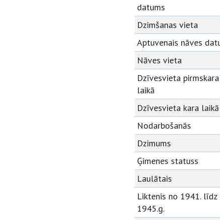
datums
Dzimšanas vieta
Aptuvenais nāves da
Nāves vieta
Dzīvesvieta pirmskara
laikā
Dzīvesvieta kara laikā
Nodarbošanās
Dzimums
Ģimenes statuss
Laulātais
Liktenis no 1941. līdz
1945.g.