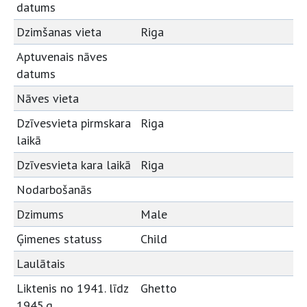
datums
Dzimšanas vieta
Riga
Aptuvenais nāves
datums
Nāves vieta
Dzīvesvieta pirmskara
Riga
laikā
Dzīvesvieta kara laikā
Riga
Nodarbošanās
Dzimums
Male
Ģimenes statuss
Child
Laulātais
Liktenis no 1941. līdz
Ghetto
1945.g.