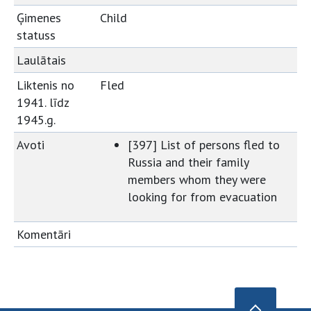
Ģimenes
Child
statuss
Laulātais
Liktenis no
Fled
1941. līdz
1945.g.
Avoti
[397] List of persons fled to
Russia and their family
members whom they were
looking for from evacuation
Komentāri