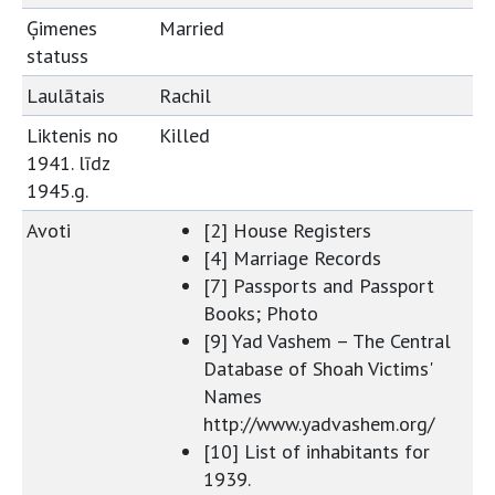
Ģimenes
Married
statuss
Laulātais
Rachil
Liktenis no
Killed
1941. līdz
1945.g.
Avoti
[2] House Registers
[4] Marriage Records
[7] Passports and Passport
Books; Photo
[9] Yad Vashem – The Central
Database of Shoah Victims'
Names
http://www.yadvashem.org/
[10] List of inhabitants for
1939.