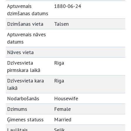
Aptuvenais
1880-06-24
dzimšanas datums
Dzimšanas vieta
Talsen
Aptuvenais nāves
datums
Nāves vieta
Dzīvesvieta
Riga
pirmskara laikā
Dzīvesvieta kara
Riga
laikā
Nodarbošanās
Housewife
Dzimums
Female
Ģimenes statuss
Married
Laulātais
Selik