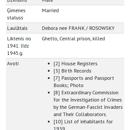
Ģimenes
Married
statuss
Laulātais
Debora nee FRANK / ROSOWSKY
Liktenis no
Ghetto, Central prison, killed
1941. līdz
1945.g.
Avoti
[2] House Registers
[3] Birth Records
[7] Passports and Passport
Books; Photo
[8] Extraordinary Commission
for the Investigation of Crimes
by the German-Fascist Invaders
and Their Collaborators.
[10] List of inhabitants for
1939.